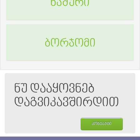
ხაშური
ბორჯომი
ნუ დააყოვნებ
დაგვიკავშირდით
კონტაქტი