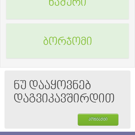
ხაშური
ბორჯომი
ნუ დააყოვნებ
დაგვიკავშირდით
კონტაქტი