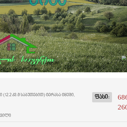
 (12.2 კვ.მ საბუთებით) ტერასა ტყეში,
68
ფასი:
26
შვილი